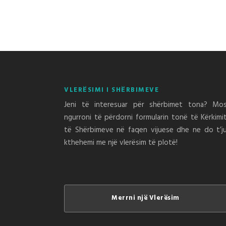
VLERËSIMI I SHËRBIMEVE
Jeni të interesuar për shërbimet tona? Mo
ngurroni të përdorni formularin tonë të Kërkimi
të Shërbimeve në faqen vijuese dhe ne do t’j
kthehemi me një vlerësim të plotë!
Merrni një Vlerësim