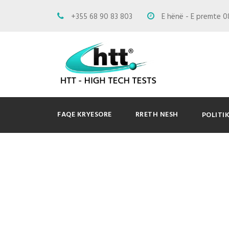
+355 68 90 83 803
E hënë - E premte 0
FAQE KRYESORE
RRETH NESH
POLITI
Klientet