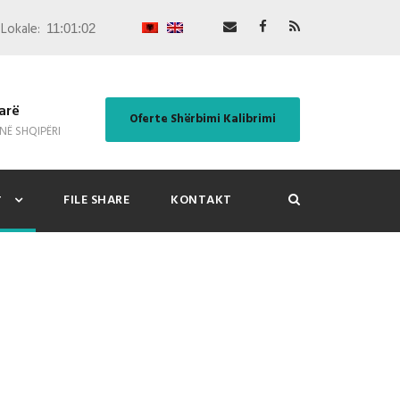
Lokale:
arë
Oferte Shërbimi Kalibrimi
 NË SHQIPËRI
FILE SHARE
KONTAKT
T