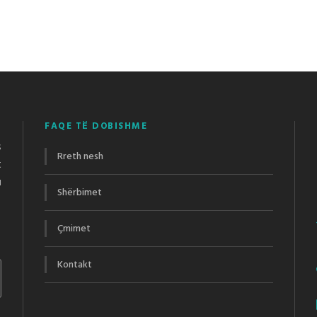
FAQE TË DOBISHME
s
Rreth nesh
t
u
Shërbimet
Çmimet
Kontakt