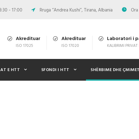
8:30 - 17:00
Rruga “Andrea Kushi”, Tirana, Albania
Ora 
Akredituar
Akredituar
Laboratori i p
ISO 17025
ISO 17020
KALIBRIMI PRIVAT
KAT E HTT
SFONDI I HTT
SHËRBIME DHE ÇMIME