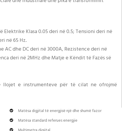
ciale dhe industriale dhe pika e transformimit
 Elektrike Klasa 0.05 deri në 0.5; Tensioni deri në
ri në 65 Hz.
e AC dhe DC deri në 3000A, Rezistence deri në
enca deri në 2MHz dhe Matje e Këndit të Fazës së
 llojet e instrumenteve për të cilat ne ofrojmë
Matësa digjital të energjisë një dhe shumë fazor
Matësa standard referues energjie
Multimetra digjital