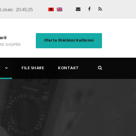
Lokale:
arë
Oferte Shërbimi Kalibrimi
 NË SHQIPËRI
FILE SHARE
KONTAKT
T