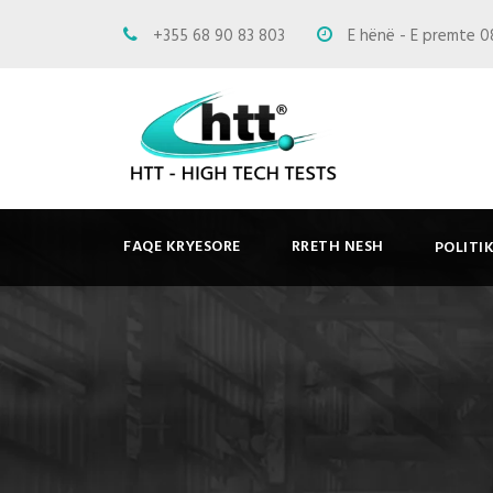
+355 68 90 83 803
E hënë - E premte 0
FAQE KRYESORE
RRETH NESH
POLITI