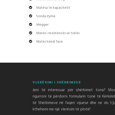
Matësa të kapacitetit
Sonda rryme
Megger
Matës i rezistencës së tokës
Matës këndi faze
VLERËSIMI I SHËRBIMEVE
Jeni të interesuar për shërbimet tona? Mo
ngurroni të përdorni formularin tonë të Kërkimi
të Shërbimeve në faqen vijuese dhe ne do t’j
kthehemi me një vlerësim të plotë!