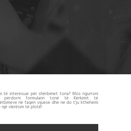
ni të interesuar për shërbimet tona? Mos ngurroni
 përdorni formularin tonë të Kërkimit të
ërbimeve në faqen vijuese dhe ne do t’ju kthehemi
 një vlerësim të plotë!