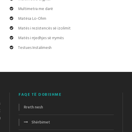
Multimetra me darë
Matësa Lo-Ohm
Matës i rezistencës së izolimit
Matës i rrjedhjes së rrymës
Testues Instalimesh
FAQE TË DOBISHME
s
Rreth nesh
t
u
Shërbimet