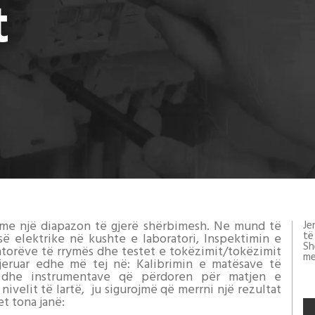
t
r me një diapazon të gjerë shërbimesh. Ne mund të
Je
të
së elektrike në kushte e laboratori, Inspektimin e
Sh
atorëve të rrymës dhe testet e tokëzimit/tokëzimit
me
gjeruar edhe më tej në: Kalibrimin e matësave të
es dhe instrumentave që përdoren për matjen e
nivelit të lartë, ju sigurojmë që merrni një rezultat
et tona janë: