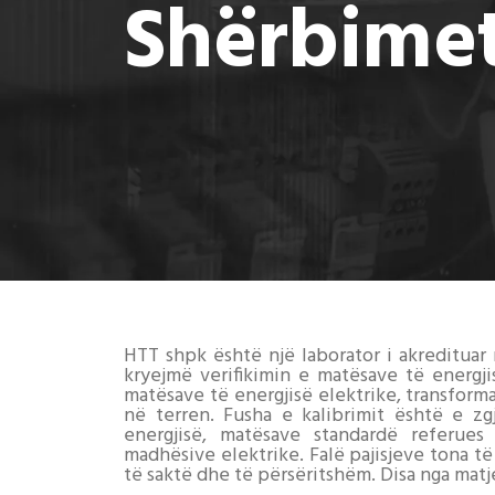
Shërbime
HTT shpk është një laborator i akreditua
kryejmë verifikimin e matësave të energji
matësave të energjisë elektrike, transform
në terren. Fusha e kalibrimit është e z
energjisë, matësave standardë referu
madhësive elektrike. Falë pajisjeve tona të 
të saktë dhe të përsëritshëm. Disa nga matj