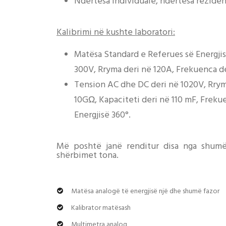
Ndërtesa individuale, ndërtesa reziden
Kalibrimi në kushte laboratori:
Matësa Standard e Referues së Energjisë
300V, Rryma deri në 120A, Frekuenca de
Tension AC dhe DC deri në 1020V, Rrym
10GΩ, Kapaciteti deri në 110 mF, Freku
Energjisë 360°.
Më poshtë janë renditur disa nga shumë
shërbimet tona.
Matësa analogë të energjisë një dhe shumë fazor
Kalibrator matësash
Multimetra analog