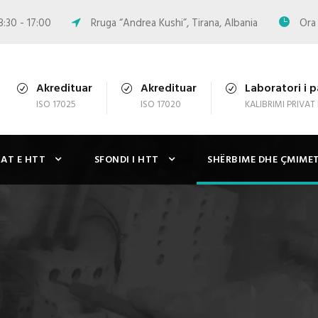
8:30 - 17:00
Rruga “Andrea Kushi”, Tirana, Albania
Ora 
Akredituar
Akredituar
Laboratori i p
ISO 17025
ISO 17020
KALIBRIMI PRIVAT
KAT E HTT
SFONDI I HTT
SHËRBIME DHE ÇMIME